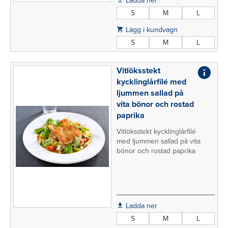
Ladda ner
S
M
L
Lägg i kundvagn
S
M
L
Vitlöksstekt
kycklinglårfilé med
ljummen sallad på
vita bönor och rostad
paprika
Vitlöksstekt kycklinglårfilé
med ljummen sallad på vita
bönor och rostad paprika
Ladda ner
S
M
L