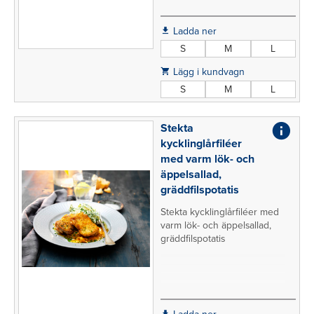
Ladda ner
S
M
L
Lägg i kundvagn
S
M
L
Stekta
kycklinglårfiléer
med varm lök- och
äppelsallad,
gräddfilspotatis
Stekta kycklinglårfiléer med
varm lök- och äppelsallad,
gräddfilspotatis