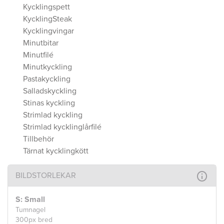
Kycklingspett
KycklingSteak
Kycklingvingar
Minutbitar
Minutfilé
Minutkyckling
Pastakyckling
Salladskyckling
Stinas kyckling
Strimlad kyckling
Strimlad kycklinglårfilé
Tillbehör
Tärnat kycklingkött
BILDSTORLEKAR
S: Small
Tumnagel
300px bred