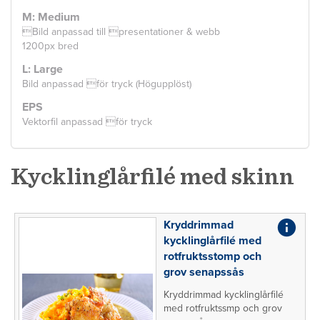
M: Medium
Bild anpassad till presentationer & webb
1200px bred
L: Large
Bild anpassad för tryck (Högupplöst)
EPS
Vektorfil anpassad för tryck
Kycklinglårfilé med skinn
Kryddrimmad
kycklinglårfilé med
rotfruktsstomp och
grov senapssås
Kryddrimmad kycklinglårfilé
med rotfruktssmp och grov