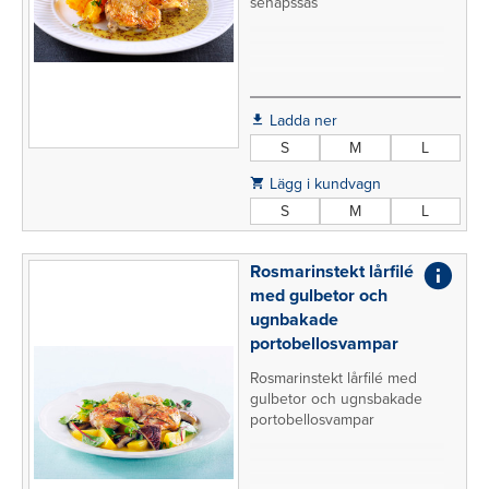
senapssås
Ladda ner
S
M
L
Lägg i kundvagn
S
M
L
Rosmarinstekt lårfilé
med gulbetor och
ugnbakade
portobellosvampar
Rosmarinstekt lårfilé med
gulbetor och ugnsbakade
portobellosvampar