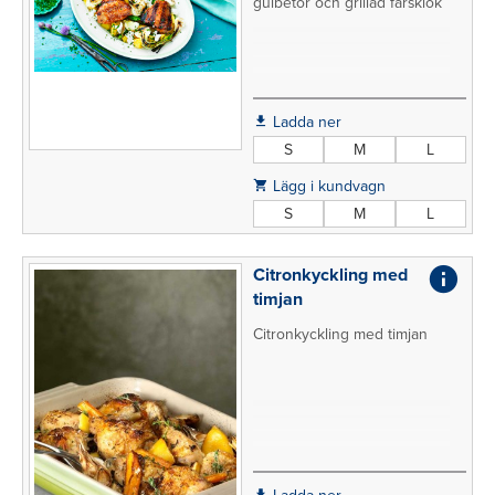
gulbetor och grillad färsklök
Ladda ner
S
M
L
Lägg i kundvagn
S
M
L
Citronkyckling med
timjan
Citronkyckling med timjan