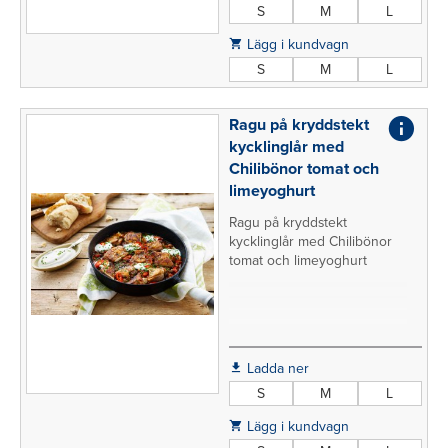
S
M
L
Lägg i kundvagn
S
M
L
Ragu på kryddstekt
kycklinglår med
Chilibönor tomat och
limeyoghurt
Ragu på kryddstekt
kycklinglår med Chilibönor
tomat och limeyoghurt
Ladda ner
S
M
L
Lägg i kundvagn