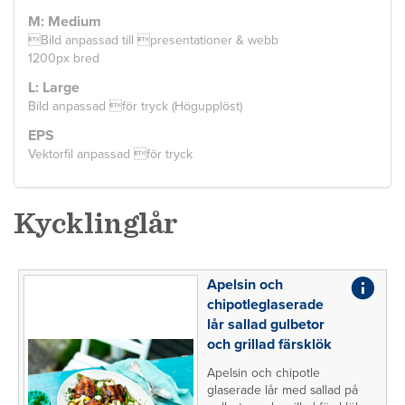
M: Medium
Bild anpassad till presentationer & webb
1200px bred
L: Large
Bild anpassad för tryck (Högupplöst)
EPS
Vektorfil anpassad för tryck
Kycklinglår
Apelsin och
chipotleglaserade
lår sallad gulbetor
och grillad färsklök
Apelsin och chipotle
glaserade lår med sallad på