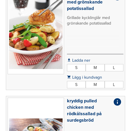
med grönskande
potatissallad
Grillade kycklinglår med
grönskande potatissallad
Ladda ner
S
M
L
Lägg i kundvagn
S
M
L
kryddig pulled
chicken med
rödkålssallad på
surdegsbröd