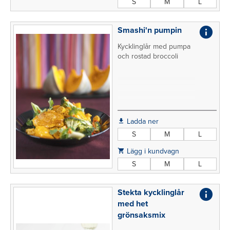
S
M
L
Smashi'n pumpin
Kycklinglår med pumpa
och rostad broccoli
Ladda ner
S
M
L
Lägg i kundvagn
S
M
L
Stekta kycklinglår
med het
grönsaksmix