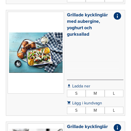
Grillade kycklinglår
med aubergine,
yoghurt och
gurksallad
Ladda ner
S
M
L
Lägg i kundvagn
S
M
L
Grillade kycklinglår