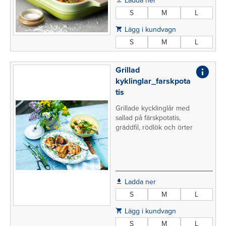
Ladda ner
S
M
L
Lägg i kundvagn
S
M
L
Grillad
kyklinglar_farskpota
tis
Grillade kycklinglår med
sallad på färskpotatis,
gräddfil, rödlök och örter
Ladda ner
S
M
L
Lägg i kundvagn
S
M
L