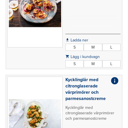
Ladda ner
S
M
L
Lägg i kundvagn
S
M
L
Kycklinglår med
citronglaserade
vårprimörer och
parmesanostcreme
Kycklinglår med
citronglaserade vårprimörer
och parmesanostcreme