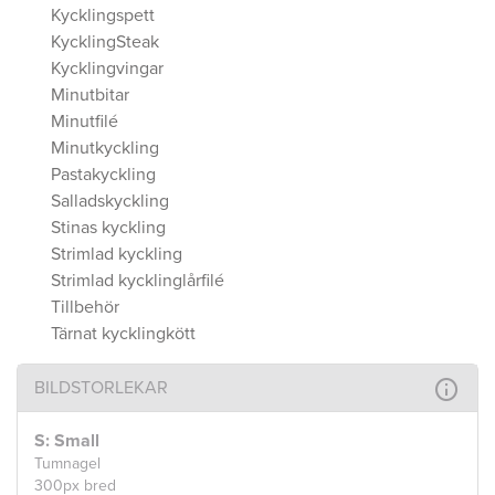
Kycklingspett
KycklingSteak
Kycklingvingar
Minutbitar
Minutfilé
Minutkyckling
Pastakyckling
Salladskyckling
Stinas kyckling
Strimlad kyckling
Strimlad kycklinglårfilé
Tillbehör
Tärnat kycklingkött
BILDSTORLEKAR
S: Small
Tumnagel
300px bred