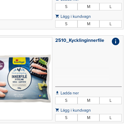
tinas. En klassiker i
miljöförpackning.
S
M
L
Lägg i kundvagn
S
M
L
2510_Kycklinginnerfile
Ladda ner
S
M
L
Lägg i kundvagn
S
M
L