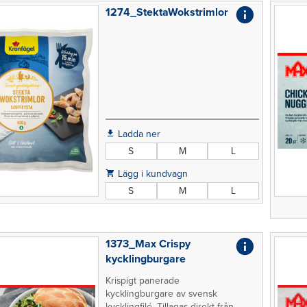
1274_StektaWokstrimlor
Ladda ner
S
M
L
Lägg i kundvagn
S
M
L
1373_Max Crispy
kycklingburgare
Krispigt panerade
kycklingburgare av svensk
kycklingfilé. Tillagas direkt från