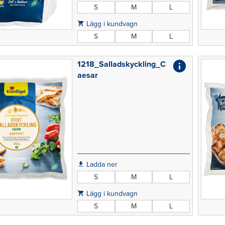
S
M
L
Lägg i kundvagn
S
M
L
1218_Salladskyckling_C
aesar
Ladda ner
S
M
L
Lägg i kundvagn
S
M
L