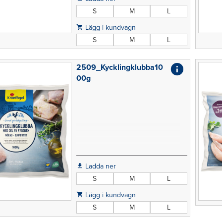
S
M
L
Lägg i kundvagn
S
M
L
2509_Kycklingklubba10
00g
Ladda ner
S
M
L
Lägg i kundvagn
S
M
L