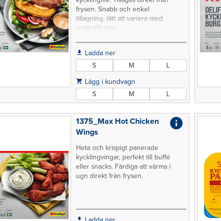
frysen. Snabb och enkel
tillagning, lätt att variera med
goda tillbehör.
Ladda ner
S
M
L
Lägg i kundvagn
S
M
L
1375_Max Hot Chicken
Wings
Heta och krispigt panerade
kycklingvingar, perfekt till buffé
eller snacks. Färdiga att värma i
ugn direkt från frysen.
Ladda ner