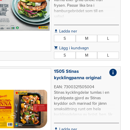
frysen. Passar lika bra i
hamburgebrödet som till en
sallad.
Ladda ner
S
M
L
Lägg i kundvagn
S
M
L
1505 Stinas
kycklingpanna original
EAN: 7300321505004
Stinas kycklingdelar tumlas i en
kryddpasta gjord av Stinas
kryddor och marinad för jämn
smaksättning runt om hela
kycklingdelarna av bröst, ben, lår
och vingar. Djupfryst bekväm mat,
färdig för ugnen. Behöver ej
Ladda ner