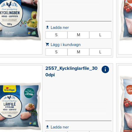
Ladda ner
S
M
L
Lägg i kundvagn
S
M
L
2557_Kycklinglarfile_30
0dpi
Ladda ner