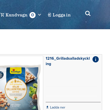
Kundvagn
0
Logga in
1216_Grilladsalladskyckl
ing
Ladda ner