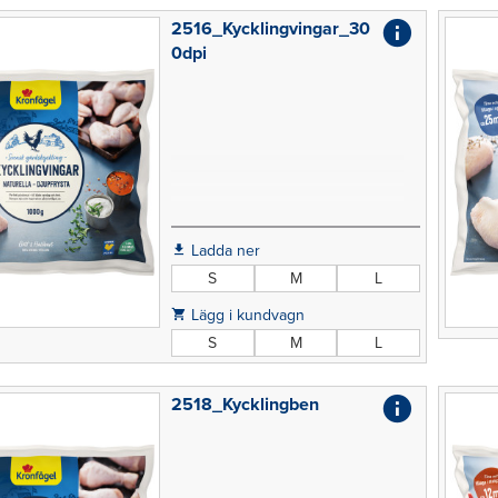
2516_Kycklingvingar_30
0dpi
Ladda ner
S
M
L
Lägg i kundvagn
S
M
L
2518_Kycklingben