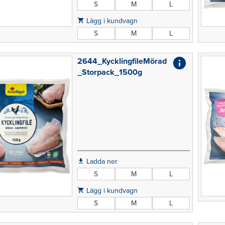
S
M
L
Lägg i kundvagn
S
M
L
2644_KycklingfileMörad
_Storpack_1500g
Ladda ner
S
M
L
Lägg i kundvagn
S
M
L