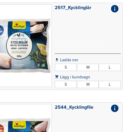
2517_Kycklinglår
Ladda ner
S
M
L
Lägg i kundvagn
S
M
L
2544_Kycklingfile