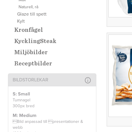
Naturell, rå
Glaze till spett
Kylt
Kronfågel
KycklingSteak
Miljöbilder
Receptbilder
BILDSTORLEKAR
S: Small
Tumnagel
300px bred
M: Medium
Bild anpassad till presentationer &
webb