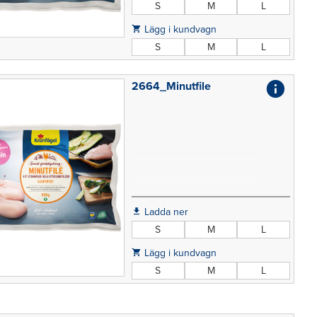
S
M
L
Lägg i kundvagn
S
M
L
2664_Minutfile
Ladda ner
S
M
L
Lägg i kundvagn
S
M
L