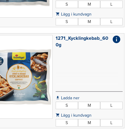
S
M
L
Lägg i kundvagn
S
M
L
1271_Kycklingkebab_60
0g
Ladda ner
S
M
L
Lägg i kundvagn
S
M
L