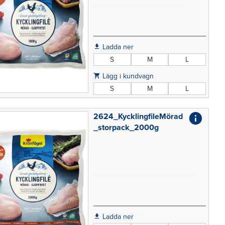
Ladda ner
S
M
L
Lägg i kundvagn
S
M
L
2624_KycklingfileMörad
_storpack_2000g
Ladda ner