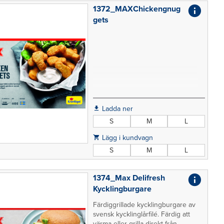
1372_MAXChickengnug
gets
Ladda ner
S
M
L
Lägg i kundvagn
S
M
L
1374_Max Delifresh
Kycklingburgare
Färdiggrillade kycklingburgare av
svensk kycklinglårfilé. Färdig att
värma eller grilla direkt från