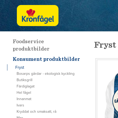
Foodservice
Fryst
produktbilder
Konsument produktbilder
Fryst
Bosarps gårdar - ekologisk kyckling
Butiksgrill
Färdiglagat
Hel fågel
Innanmat
Ivars
Kryddat och smaksatt, rå
Max